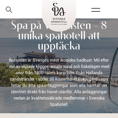
Spa på Västkusten – 8
unika spahotell att
upptäcka
Bohuslän är Sveriges mest ikoniska badkust. Mil efter
mil av slipade klippor, smala sund och fiskelägen med
anor från 1800-talets kurortsliv. Från Hallands
sandstränder i söder till Kosterhavets skärgård i norr
hittar du åtta spaanläggningar som alla hämtar sin
identitet direkt från havet utanför. Alla anläggningar
nedan är kvalitetssäkrade medlemmar i Svenska
Spahotell.