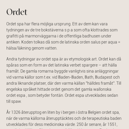
Ordet
Ordet spa har flera möjliga ursprung. Ett av dem kan vara
tydningen av de tre bokstäverna s p a som ofta klottrades som
grafitti på marmorväggarna i de offentliga badhusen under
antiken. Koden tolkas då som de latinska orden salus per aqua =
hälsa/läkning genom vatten.
Andra tydningar av ordet spa är av etymologisk art. Ordet kan då
spåras som en form av det latinska verbet spargere – att hälla
framåt. De gamla romarna byggde vanligtvis sina anläggningar
vid varma källor som t.ex. vid Baden-Baden, Bath, Budapest och
andra liknande platser, där den varma källan ”hälldes framåt”. Till
engelska språket hittade ordet genom det gamla wallonska
ordet espa , som betyder fontän. Ordet espa utvecklades sedan
till spaw.
År 1326 återupptog en liten by i bergen i östra Belgien ordet spa,
när de varma källorna återupptäcktes och de terapeutiska baden
utvecklades för dess medicinska värde. 250 år senare, år 1551,