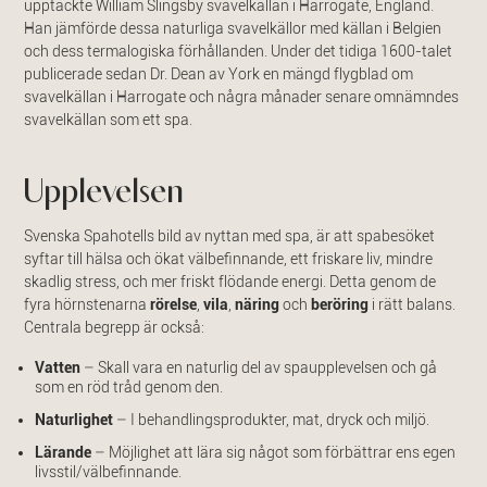
upptäckte William Slingsby svavelkällan i Harrogate, England.
Han jämförde dessa naturliga svavelkällor med källan i Belgien
och dess termalogiska förhållanden. Under det tidiga 1600-talet
publicerade sedan Dr. Dean av York en mängd flygblad om
svavelkällan i Harrogate och några månader senare omnämndes
svavelkällan som ett spa.
Upplevelsen
Svenska Spahotells bild av nyttan med spa, är att spabesöket
syftar till hälsa och ökat välbefinnande, ett friskare liv, mindre
skadlig stress, och mer friskt flödande energi. Detta genom de
fyra hörnstenarna
rörelse
,
vila
,
näring
och
beröring
i rätt balans.
Centrala begrepp är också:
Vatten
– Skall vara en naturlig del av spaupplevelsen och gå
som en röd tråd genom den.
Naturlighet
– I behandlingsprodukter, mat, dryck och miljö.
Lärande
– Möjlighet att lära sig något som förbättrar ens egen
livsstil/välbefinnande.