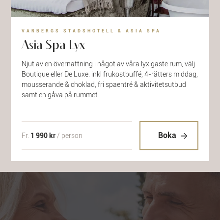
VARBERGS STADSHOTELL & ASIA SPA
Asia Spa Lyx
Njut av en övernattning i något av våra lyxigaste rum, välj
Boutique eller De Luxe. inkl frukostbuffé, 4-rätters middag,
mousserande & choklad, fri spaentré & aktivitetsutbud
samt en gåva på rummet.
Boka
Fr.
1 990 kr
/ person