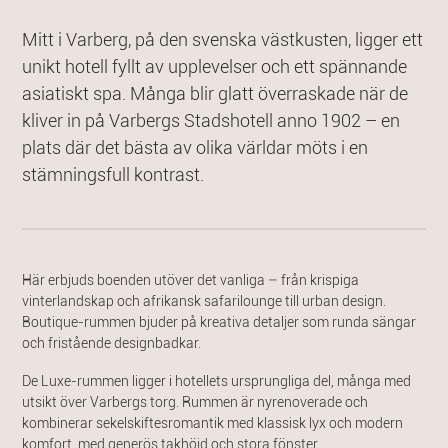
Mitt i Varberg, på den svenska västkusten, ligger ett
unikt hotell fyllt av upplevelser och ett spännande
asiatiskt spa. Många blir glatt överraskade när de
kliver in på Varbergs Stadshotell anno 1902 – en
plats där det bästa av olika världar möts i en
stämningsfull kontrast.
Här erbjuds boenden utöver det vanliga – från krispiga
vinterlandskap och afrikansk safarilounge till urban design.
Boutique-rummen bjuder på kreativa detaljer som runda sängar
och fristående designbadkar.
De Luxe-rummen ligger i hotellets ursprungliga del, många med
utsikt över Varbergs torg. Rummen är nyrenoverade och
kombinerar sekelskiftesromantik med klassisk lyx och modern
komfort, med generös takhöjd och stora fönster.