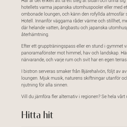
Här är det enkelt att ta ett steg åt sidan och unna sig
hotellets varma japanska utomhuspooler eller med ett
ombonade loungen, och känn den rofyllda atmosfär s
Hotell. Innanför väggarna råder värme och stillhet, 
där helande vatten, ångbastu och japanska utomhus
återhämtning.
Efter ett gruppträningspass eller en stund i gymmet 
panoramafönster mot himmel, hav och landskap. Här 
närvarande, och varje rum och svit har en egen terras
I bistron serveras smaker från Bjärehalvön, följt av a
loungen. Mjuk musik, naturens skiftningar utanför o
njutning för alla sinnen.
Vill du jämföra fler alternativ i regionen? Se hela vårt
Hitta hit