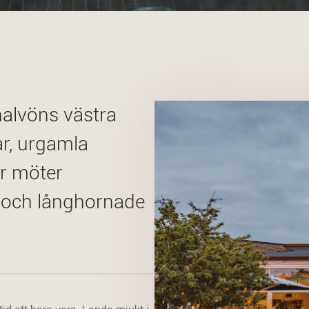
halvöns västra
ar, urgamla
ar möter
 och långhornade