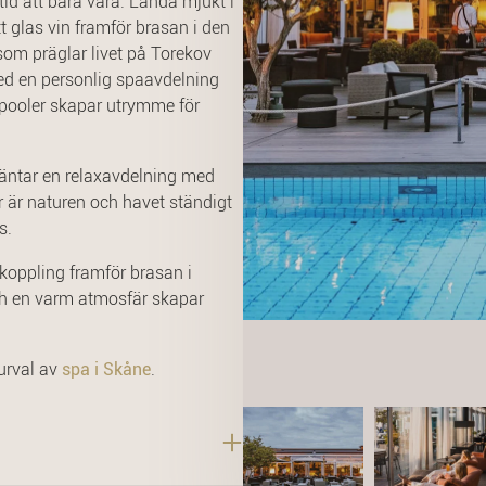
 tid att bara vara. Landa mjukt i
 glas vin framför brasan i den
om präglar livet på Torekov
med en personlig spaavdelning
pooler skapar utrymme för
väntar en relaxavdelning med
är naturen och havet ständigt
s.
vkoppling framför brasan i
ch en varm atmosfär skapar
 urval av
spa i Skåne
.