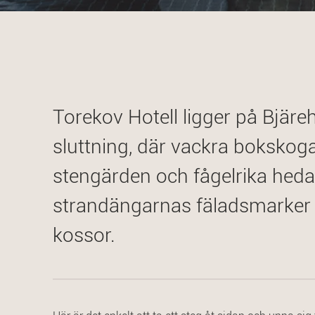
Torekov Hotell ligger på Bjäre
sluttning, där vackra bokskog
stengärden och fågelrika hed
strandängarnas fäladsmarker
kossor.