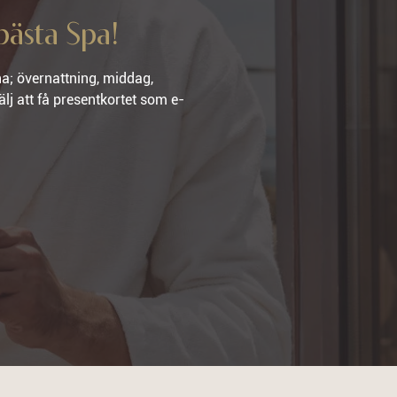
bästa Spa!
a; övernattning, middag,
älj att få presentkortet som e-