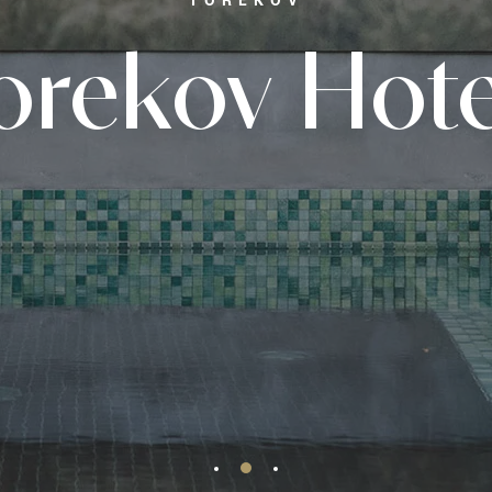
TOREKOV
orekov Hote