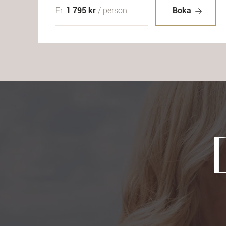
Fr.
1 795 kr
/ person
Boka