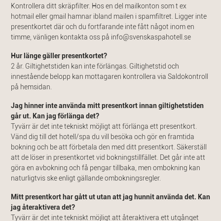
Kontrollera ditt skräpfilter. Hos en del mailkonton som t ex
hotmail eller gmail hamnar ibland mailen i spamfiltret. Ligger inte
presentkortet där och du fortfarande inte fått något inom en
timme, vänligen kontakta oss på
info@svenskaspahotell.se
Hur länge gäller presentkortet?
2 år. Giltighetstiden kan inte förlängas. Giltighetstid och
innestående belopp kan mottagaren kontrollera via Saldokontroll
på hemsidan.
Jag hinner inte använda mitt presentkort innan giltighetstiden
går ut. Kan jag förlänga det?
Tyvärr är det inte tekniskt möjligt att förlänga ett presentkort.
Vänd dig till det hotell/spa du vill besöka och gör en framtida
bokning och be att förbetala den med ditt presentkort. Säkerställ
att de löser in presentkortet vid bokningstillfället. Det går inte att
göra en avbokning och få pengar tillbaka, men ombokning kan
naturligtvis ske enligt gällande ombokningsregler.
Mitt presentkort har gått ut utan att jag hunnit använda det. Kan
jag återaktivera det?
Tyvärr är det inte tekniskt möjligt att återaktivera ett utgånget