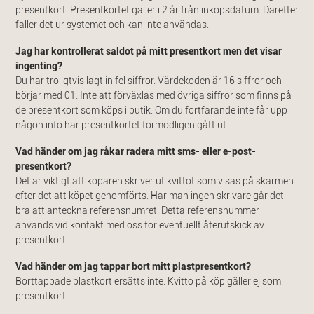
presentkort. Presentkortet gäller i 2 år från inköpsdatum. Därefter
faller det ur systemet och kan inte användas.
Jag har kontrollerat saldot på mitt presentkort men det visar
ingenting?
Du har troligtvis lagt in fel siffror. Värdekoden är 16 siffror och
börjar med 01. Inte att förväxlas med övriga siffror som finns på
de presentkort som köps i butik. Om du fortfarande inte får upp
någon info har presentkortet förmodligen gått ut.
Vad händer om jag råkar radera mitt sms- eller e-post-
presentkort?
Det är viktigt att köparen skriver ut kvittot som visas på skärmen
efter det att köpet genomförts. Har man ingen skrivare går det
bra att anteckna referensnumret. Detta referensnummer
används vid kontakt med oss för eventuellt återutskick av
presentkort.
Vad händer om jag tappar bort mitt plastpresentkort?
Borttappade plastkort ersätts inte. Kvitto på köp gäller ej som
presentkort.