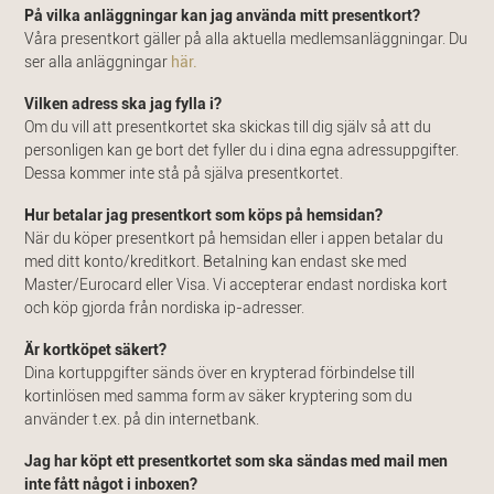
På vilka anläggningar kan jag använda mitt presentkort?
Våra presentkort gäller på alla aktuella medlemsanläggningar. Du
ser alla anläggningar
här.
Vilken adress ska jag fylla i?
Om du vill att presentkortet ska skickas till dig själv så att du
personligen kan ge bort det fyller du i dina egna adressuppgifter.
Dessa kommer inte stå på själva presentkortet.
Hur betalar jag presentkort som köps på hemsidan?
När du köper presentkort på hemsidan eller i appen betalar du
med ditt konto/kreditkort. Betalning kan endast ske med
Master/Eurocard eller Visa. Vi accepterar endast nordiska kort
och köp gjorda från nordiska ip-adresser.
Är kortköpet säkert?
Dina kortuppgifter sänds över en krypterad förbindelse till
kortinlösen med samma form av säker kryptering som du
använder t.ex. på din internetbank.
Jag har köpt ett presentkortet som ska sändas med mail men
inte fått något i inboxen?