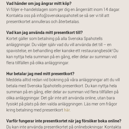
Vad händer om jag ångrar mitt köp?
Vi följer e-handelslagen som ger dig en ångerrätt inom 14 dagar.
Kontakta oss på
info@svenskaspahotell.se
så ser vi till att
presentkortet annulleras och återbetalas.
Vad kan jag använda mitt presentkort till?
Kortet gäller som betalning på alla Svenska Spahotells
anläggningar. Du väljer själv vad du vill använda det till – en
spavistelse, en behandling eller kanske ett restaurangbesök! Du
kan nyttja hela summan på en gång, eller delar av summan vid
flera tillfällen på olika anläggningar.
Hur betalar jag med mitt presentkort?
Meddela alltid redan vid bokning på våra anläggningar att du vill
betala med Svenska Spahotells presentkort. Du kan nyttja hela
summan på en gång, eller delar av summan vid flera tillfällen på
olika anläggningar. Det går inte att använda online, utan bara
fysiskt på plats på den valda anläggningen. Läs mer om frågor
kring betalning med presentkort
här.
Varför fungerar inte presentkortet när jag försöker boka online?
Du kan inte använda presentkortet på onlinebokningar. Kontakta