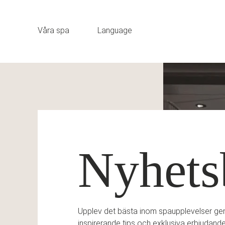
VANN paketet
Våra spa
Language
Nyhets
Upplev det bästa inom spaupplevelser geno
inspirerande tips och exklusiva erbjudanden