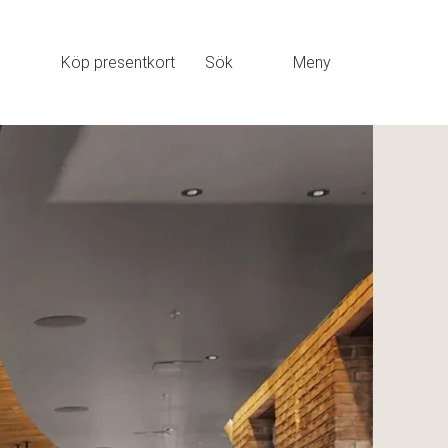
Köp presentkort
Sök
Meny