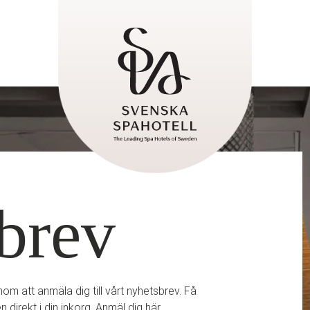
brev
m att anmäla dig till vårt nyhetsbrev. Få
 direkt i din inkorg. Anmäl dig här.