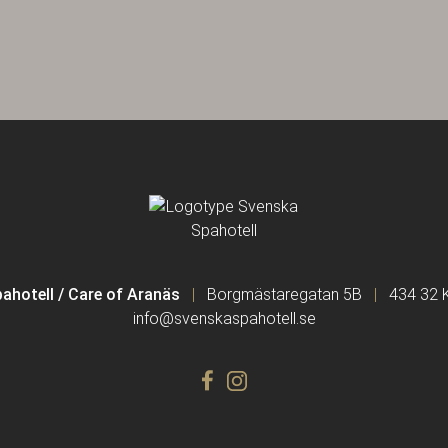
ahotell / Care of Aranäs
Borgmästaregatan 5B
434 32 
info@svenskaspahotell.se