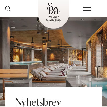
Stora spapaketet
Nyhetsbrev