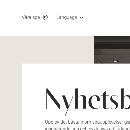
En skönare kväll
Våra spa
Language
Nyhets
Upplev det bästa inom spaupplevelser gen
inspirerande tips och exklusiva erbjudande