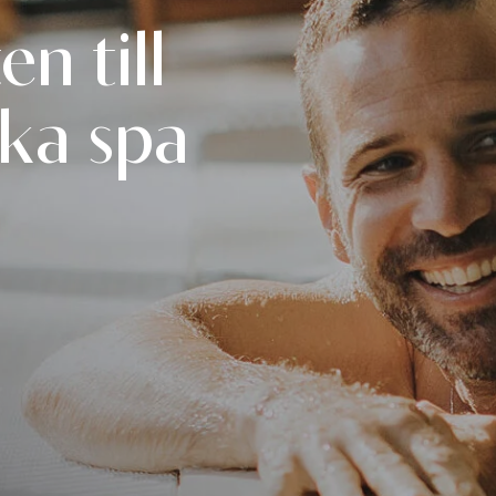
n till
ika spa