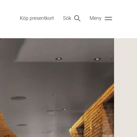
Köp presentkort
Sök
Meny