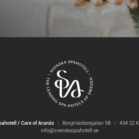
ahotell / Care of Aranäs
Borgmästaregatan 5B
434 32 
info@svenskaspahotell.se